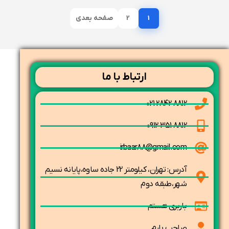
1
2
صفحه بعدی
ارتباط با ما
8812 2842 021
8812 351 0912
irbaar88@gmail.com
آدرس: تهران، کیلومتر 22 جاده ساوه،پایانه نسیم
شهر،طبقه دوم
باربری هستم
صاحب بارم