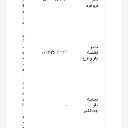
جم
0۶۶۴۲۶۲۹۲۰۹
دانشسراي
بروجرد
كشاورزي
داخل
پاركينگ
شركت نفت
بروجرد ،
گوشه گاپله
دفتر
، خیابان
تخلیه
۰۶۶۴۲۶۱۴۳۴۹
سبزیان ،
بار وطن
خیابان بهار
، طبقه
همکف
بروجرد –
بلوارامام
خمینی –
تخلیه
میدان آیت
بار
–
اله بروجردی
جهانگیر
– بزرگراه
بروجرد اراک
– طبقه