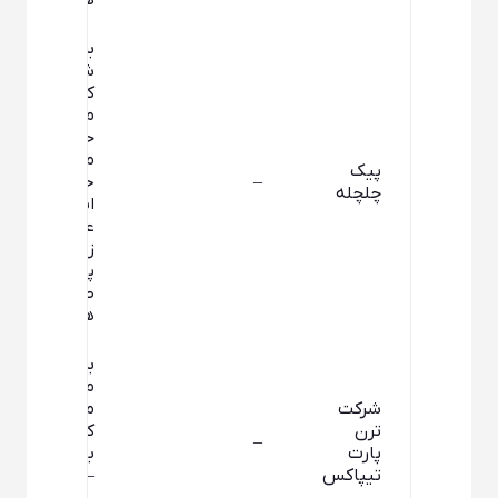
همکف
بروجرد –
شریعتی –
کوچه شهید
محمد
حسین
متقیان –
پیک
–
خیابان
چلچله
استاد
عبدالحسین
زرین کوب –
پلاک ۵۵ –
طبقه
همکف
بروجرد –
میدان
شرکت
معلم –
ترن
کوچه بهار –
–
پارت
بلوار مدرس
تیپاکس
– پلاک ۱۶۸