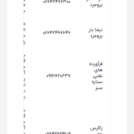
0۶۶۴۲۴۶۶۳۰۰
بروجرد
ميدان تره
بار
ميدان آيت
نيما بار
اله بروجردي
0۶۶۴۲۴۶۶۶۴۶
بروجرد
جنب پليس
راه
بروجرد
كيلومتر ۵
فرآورده
جاده خرم
هاي
آباد
نفتي
0۹۱۶۱۶۲۰۲۳۷
پاركينگ
ستاره
انبار نفت
سبز
ناحيه
بروجرد
بروجرد
كيلومتر ۴
جاده خرم
زاگرس
آباد روبروي