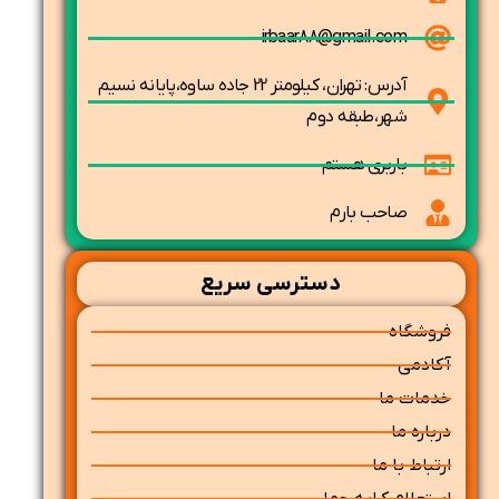
irbaar88@gmail.com
آدرس: تهران، کیلومتر 22 جاده ساوه،پایانه نسیم
شهر،طبقه دوم
باربری هستم
صاحب بارم
دسترسی سریع
فروشگاه
آکادمی
خدمات ما
درباره ما
ارتباط با ما