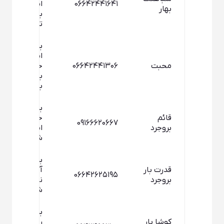
066۴۲۴۴۱۶۴۱
ابادنرسيده
بهار
به ميدان
تره بار
بروجرد
ابتداي جاده
محبت
066۴۲۴۴۱۳۰۶
خرم آباد
بعد از
بارفروشي
بروجرد جاده
قائم
خرم آباد
0۹۱۶۶۶۲۰۶۶۷
بروجرد
ابتداي
شيشه
بروجرد خرم
قدرت بار
آباد -بروجرد
0۶۶۴۲۶۲۵۱۹۵
بروجرد
نبش جاده
شيشه
بروجرد
كوشا بار
روبروي