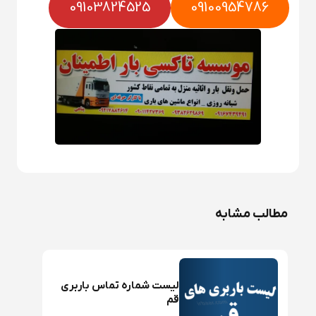
09103824525
09100954786
مطالب مشابه
لیست شماره تماس باربری
قم