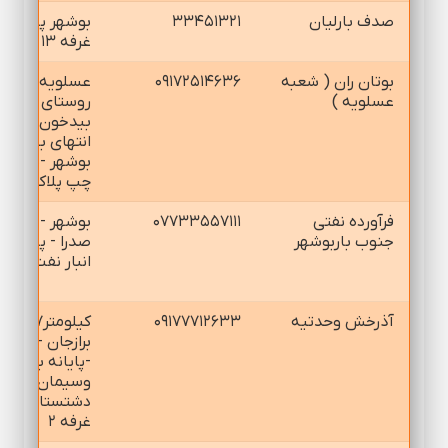
صدف بارليان
۳۳۴۵۱۳۲۱
بوشهر پايانه
غرفه ۱۳
بوتان ران ( شعبه
۰۹۱۷۲۵۱۴۶۳۶
عسلويه-
عسلويه )
روستاي
بيدخون-
انتهاي بلوار
بوشهر -سمت
چپ پلاك۴۷
فرآورده نفتي
۰۷۷۳۳۵۵۷۱۱۱
بوشهر - بلوار
جنوب باربوشهر
صدرا - پاركينك
انبار نفت
آذرخش وحدتيه
۰۹۱۷۷۷۱۲۶۳۳
كيلومتر۷جاده
برازجان -شيراز
-پايانه بار
وسيمان
دشتستان
غرفه ۲