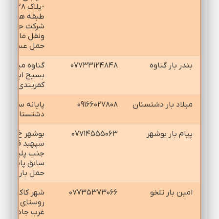
-پلاك ۱/۲۸-
طبقه همكف-
شركت حمل
ونقل ماهان
حمل عسلويه
بندر بار گناوه
۰۷۷۳۳۱۲۴۸۴۸
گناوه ميدان
بسيج ابتداي
كمربندي
ميلاد بار دشتستان
۰۹۱۶۶۰۲۷۸۰۸
پايانه سيمان
دشتستان
پيام بار بوشهر
۰۷۷۱۴۵۵۵۰۶۳
بوشهر خ شهيد
سپهبد قرني
جنب پليس راه
سابق پايانه
حمل بار
امين بار تلخو
۰۷۷۳۵۳۷۳۰۶۶
شهر كاكي
روستاي تلخو
غرب جاده