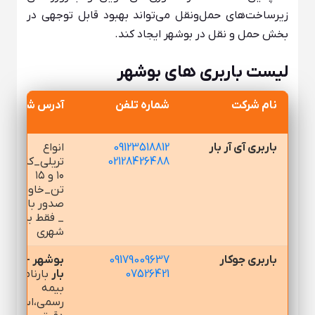
زیرساخت‌های حمل‌ونقل می‌تواند بهبود قابل توجهی در
بخش حمل و نقل در بوشهر ایجاد کند.
لیست باربری های بوشهر
نام شركت
شماره تلفن
آدرس شركت
باربری آی آر بار
09123518812
انواع
02128426488
تریلی_کامیون
۱۰ و ۱۵
تن_خاور_
صدور بارنامه
_ فقط بین
شهری
باربری جوکار
09179009637
بوشهر - پایانه
07526421
بار
بارنامه و
بیمه
رسمی،استعلام