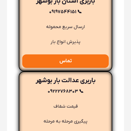
باربری آستان بار بوشهر
📞 09197544151
ارسال سریع محموله
پذیرش انواع بار
تماس
باربری عدالت بار بوشهر
📞 09222768303
قیمت شفاف
پیگیری مرحله به مرحله