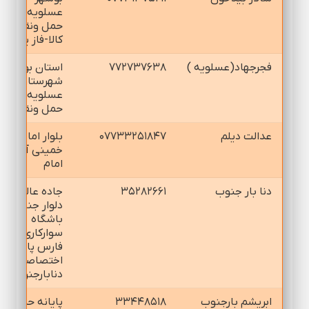
عسلويه-شهرك
حمل ونقل
كالا-فاز يك
فجرجهاد(عسلويه )
۷۷۲۷۳۷۶۳۸
استان بوشهر
شهرستان
عسلويه شهرك
حمل ونقل كالا
عدالت ديلم
۰۷۷۳۳۲۵۱۸۴۷
بلوار امام
خميني آخربلوا
امام
دنا بار جنوب
۳۵۲۸۲۶۶۱
جاده عاليشهر-
دلوار جنب
باشگاه
سواركاري خليج
فارس پايانه
اختصاصي
دنابارجنوب
ابريشم بارجنوب
۳۳۴۴۸۵۱۸
پايانه حمل و