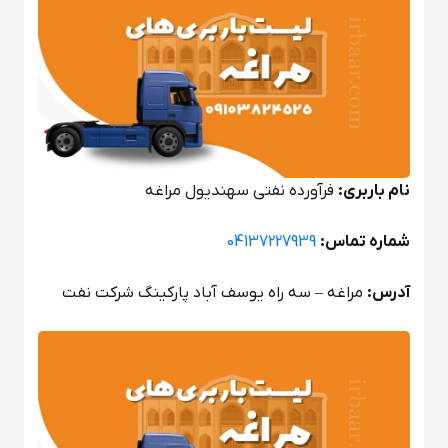
نام باربری:
فرآورده نفتی سهندیول مراغه
شماره تماس:
04137227939
آدرس:
مراغه – سه راه یوسف آباد پارکینگ شرکت نفت