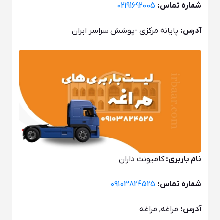
شماره تماس:
02191692005
آدرس:
پایانه مرکزی -پوشش سراسر ایران
نام باربری:
کامیونت داران
شماره تماس:
09103824525
آدرس:
مراغه, مراغه