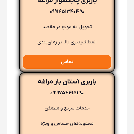
باربری چابکسوار مراغه
📞 09914513404
تحویل به موقع در مقصد
انعطاف‌پذیری بالا در زمان‌بندی
تماس
باربری آستان بار مراغه
📞 09197544151
خدمات سریع و مطمئن
محموله‌های حساس و ویژه