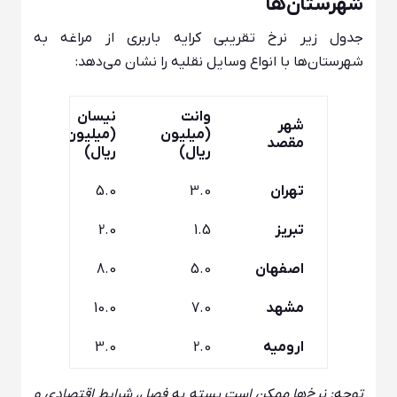
شهرستان‌ها
جدول زیر نرخ تقریبی کرایه باربری از مراغه به
شهرستان‌ها با انواع وسایل نقلیه را نشان می‌دهد:
وانت
نیسان
خاور
شهر
(میلیون
(میلیون
(می
مقصد
ریال)
ریال)
ریال
تهران
3.0
5.0
10.0
تبریز
1.5
2.0
4.0
اصفهان
5.0
8.0
15.0
مشهد
7.0
10.0
20.0
ارومیه
2.0
3.0
6.0
توجه: نرخ‌ها ممکن است بسته به فصل، شرایط اقتصادی و