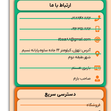
ارتباط با ما
8812 2842 021
8812 351 0912
irbaar88@gmail.com
آدرس: تهران، کیلومتر 22 جاده ساوه،پایانه نسیم
شهر،طبقه دوم
باربری هستم
صاحب بارم
دسترسی سریع
فروشگاه