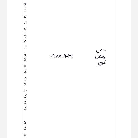
همدان –
شهرک
صنعتی
الوند – بلوار
بهشت –
بلوار (شهرک
صنعتی
الوند) – پلاک
حمل
بلوک
ونقل
۰۹۱۸۷۱۱۹۰۳۰
۵واحد۷۳ –
کوچ
طبقه
همکف –
واحد
خدمات
حمل و نقل
کالای درون
شهری”
کــــوچ”
همدان –
شهرک
صنعتی