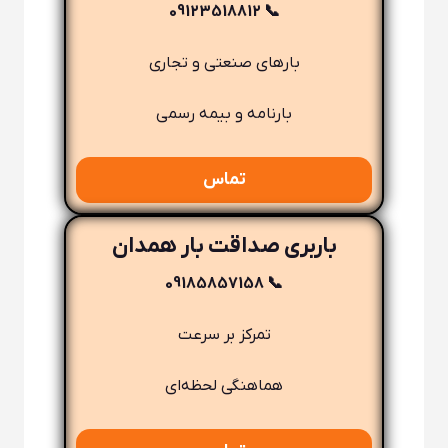
📞 09123518812
بارهای صنعتی و تجاری
بارنامه و بیمه رسمی
تماس
باربری صداقت بار همدان
📞 09185857158
تمرکز بر سرعت
هماهنگی لحظه‌ای