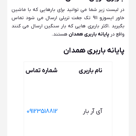
در لیست زیر شما می توانید برای بارهایی که با ماشین
خاور ایسوزو ۹۱۱ تک جفت تریلی ارسال می شود تماس
بگیرید .اکثر باربری هایی که بار سنگین ارسال می کنند
واقع در
پایانه باربری همدان
هستند.
پایانه باربری همدان
نام باربری
شماره تماس
آ
ا
ت
آی آر بار
09123518812
ت
ص
_
ش