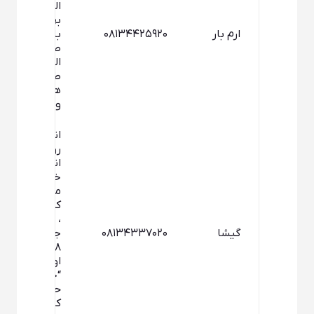
الوند – بلوار
بهشت –
ارم بار
۰۸۱۳۴۴۲۵۹۲۰
بلوار (شهرک
صنعتی
الوند) –
طبقه
همکف –
واحد ۲۲
انصارالامام ،
روستای
انصارالام
خیابان جهاد
میدان اول ،
کوچه نشاط
، خیابان
گیشا
۰۸۱۳۴۳۳۷۰۲۰
جهاد ، پلاک
۸ ، طبقه
اول ، واحد
“خدمات
حمل ونقل
کالا بوسیله