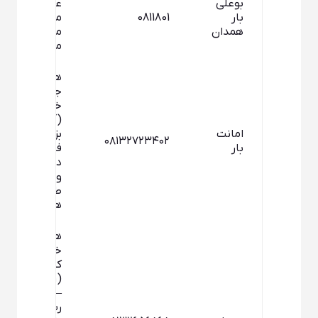
بوعلی
عاشورا داخل
بار
0811801
میدان بار
همدان
مهدیه جنب
مسجدالنبی
همدان –
جاده ملایر –
خیابان
(آزادشهر) –
امانت
بزرگراه خلیج
۰۸۱۳۲۷۲۳۴۰۲
بار
فارس –
داخل گاراژ
ولیعصر –
طبقه
همکف
همدان –
خضر –
کوچه دلیران
(رودخانه ۱)
– خیابان
رسالت –