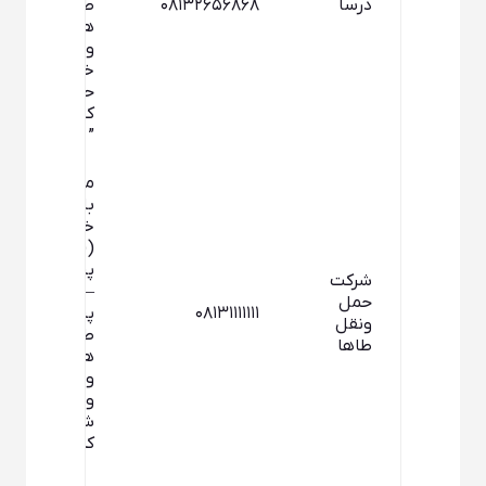
درسا
۰۸۱۳۲۶۵۶۸۶۸
طبقه
همکف –
واحد
خدمات
حمل و نقل
کالای شهری
” درسا”
مریانج –
بلوار ارتش –
خیابان
((فرعی
پیشه وران))
شرکت
– خیابان
حمل
۰۸۱۳۱۱۱۱۱۱۱
پیشه وران –
ونقل
طبقه
طاها
همکف –
واحد حمل
ونقل کالای
شهری”طاها”
کد “