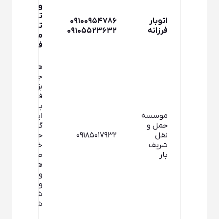
وانت نیسان
تا انواع
اتوبار
۰۹۱۰۰۹۵۴۷۸۶
تریلی
فرزانه
۰۹۱۰۵۵۲۳۶۳۲
متصدی
فرزانه
همدان –
جاده ملایر –
بزرگراه خلیج
فارس – بن
بست (گاراژ
موسسه
ایثار۲) –
حمل و
گاراژ حاج
نقل
۰۹۱۸۵۰۱۷۹۳۲
حسین
شریف
خدابنده لو –
بار
طبقه
همکف –
واحد حمل
ونقل درون
شهری
شریف بار