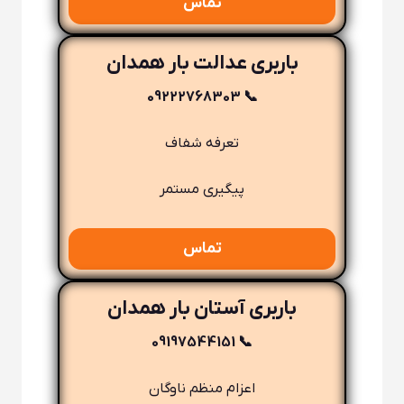
تماس
باربری عدالت بار همدان
📞 09222768303
تعرفه شفاف
پیگیری مستمر
تماس
باربری آستان بار همدان
📞 09197544151
اعزام منظم ناوگان