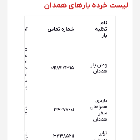
لیست خرده بارهای همدان
نام
تخلیه
شماره تماس
آدرس
بار
همدان،
میدان
امام
وطن بار
۰۹۱۸۹۱۲۱۳۱۵
حسین،
همدان
ابتدای
بلوار
بهشت
باربری
همراهان
پایانه بار
۳۴۲۷۷۹۰۱
سفر
همدان
همدان
ترابر
پایانه
۳۴۳۸۵۲۱۱
تجارت
کالاپلاک۴۳