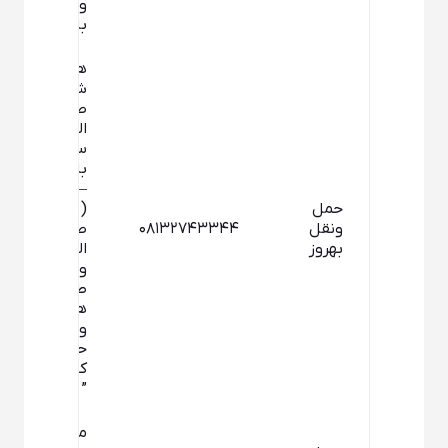
وانت آسان
بار”
همدان –
شهرک
صنعتی
الوند،گاراژ
سوگند –
بلوار بهشت
– بلوار
حمل
(شهرک
ونقل
۰۸۱۳۲۷۴۳۳۴۴
صنعتی
بهروز
الوند) – پلاک
واحد۵۳ –
طبقه
همکف –
واحد دفتر
حمل و نقل
کالای شهری
” بهروز بار”
میدان